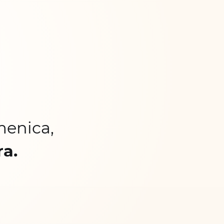
menica,
ra.