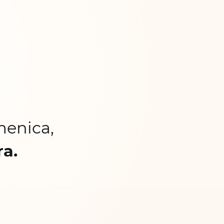
menica,
ra.