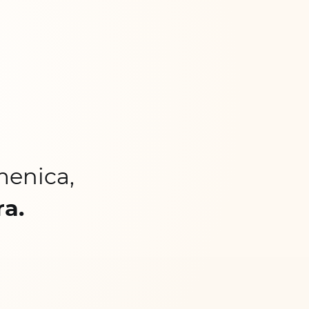
menica,
ra.