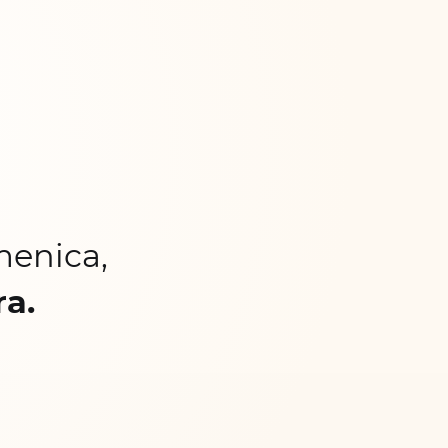
menica,
ra.