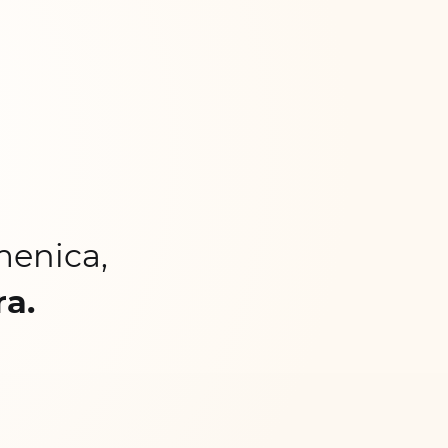
menica,
ra.