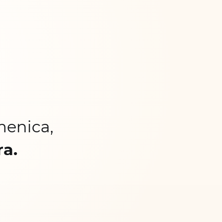
menica,
ra.