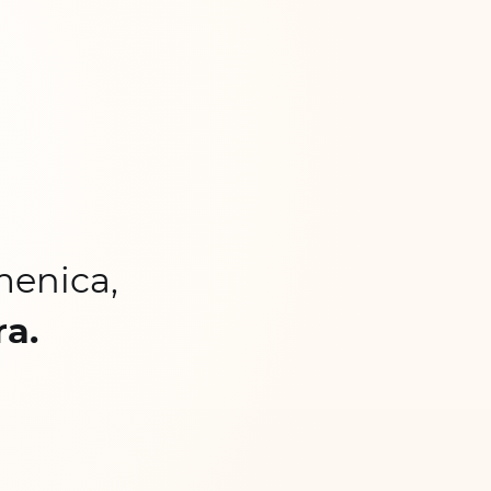
menica,
ra.