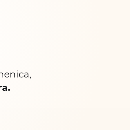
menica,
ra.