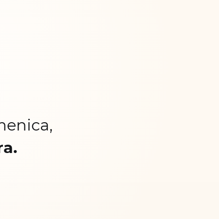
menica,
ra.