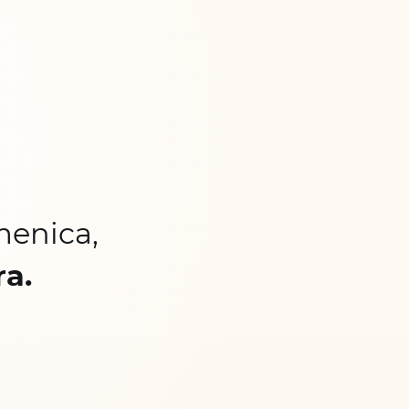
menica,
ra.