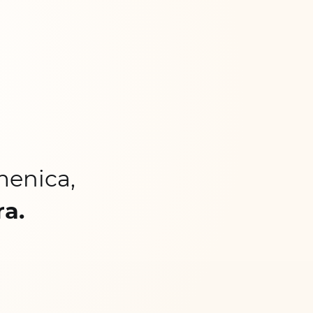
menica,
ra.