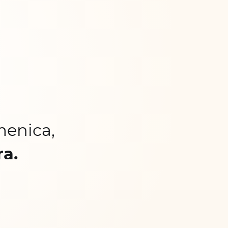
menica,
ra.