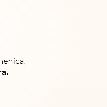
menica,
ra.