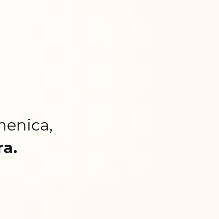
menica,
ra.