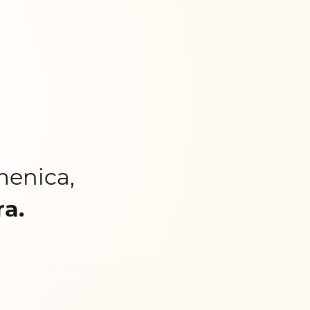
menica,
ra.