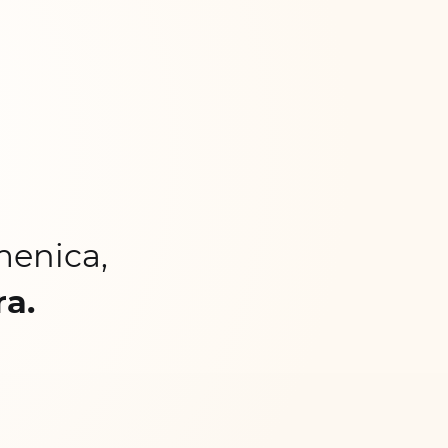
menica,
ra.