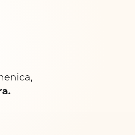
menica,
ra.