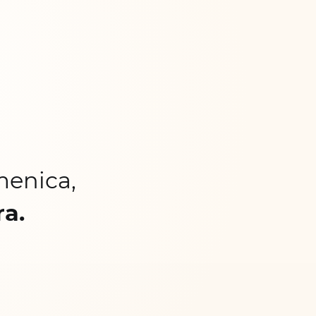
menica,
ra.