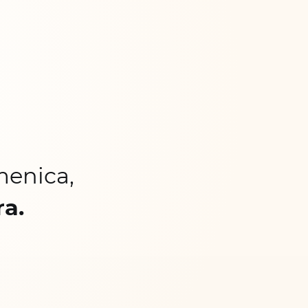
menica,
ra.