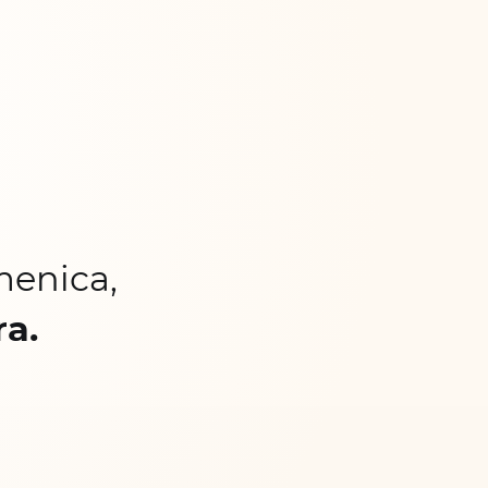
menica,
ra.