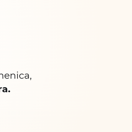
menica,
ra.