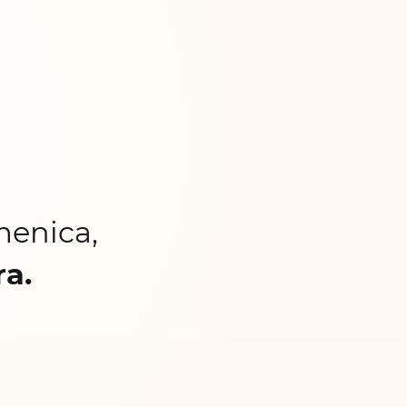
menica,
ra.