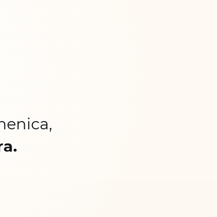
menica,
ra.