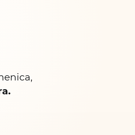
menica,
ra.