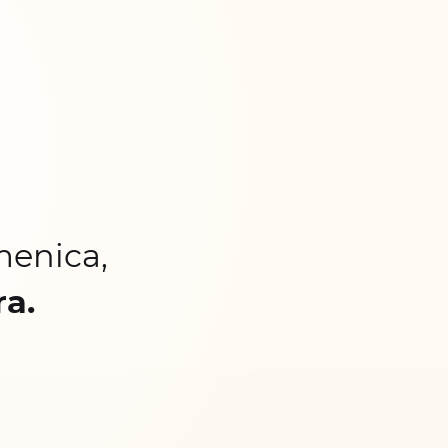
menica,
ra.