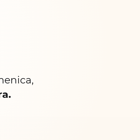
menica,
ra.