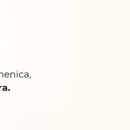
menica,
ra.