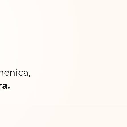
menica,
ra.