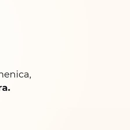
menica,
ra.