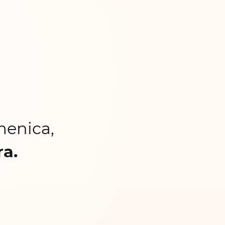
menica,
ra.