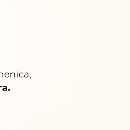
menica,
ra.