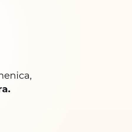
menica,
ra.