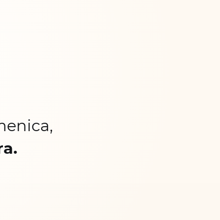
menica,
ra.