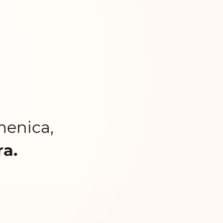
menica,
ra.