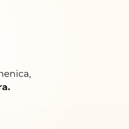
menica,
ra.