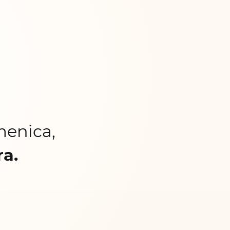
menica,
ra.