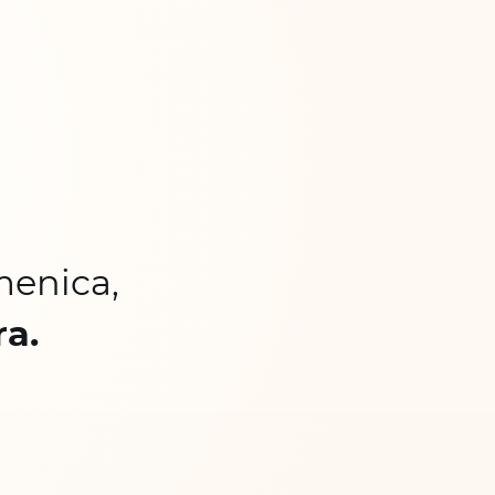
menica,
ra.