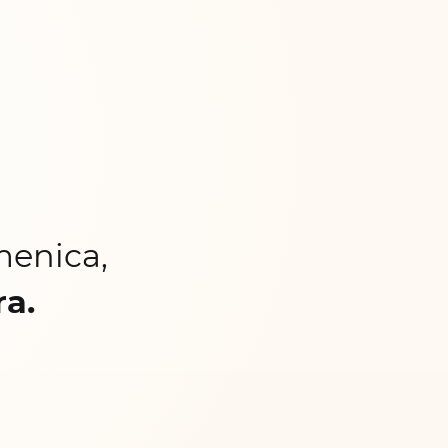
menica,
ra.